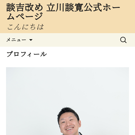
談吉改め 立川談寛公式ホー
ムページ
こんにちは
コ
検
メニュー
ン
索:
テ
プロフィール
ン
ツ
へ
ス
キ
ッ
プ