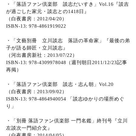
・「落語ファン倶楽部 談志だいすき」Vol.16『談吉
が過ごした家元・談志との1418日』
（白夜書房：2012/04/20）
ISBN-13: 978-4861919022
・「文藝別冊 立川談志 落語の革命家」『最後の弟
子が語る師匠・立川談志』
（河出書房新社：2013/07/22）
ISBN-13: 978-4309978048（週刊朝日2011/12/23記事
再掲）
・「落語ファン倶楽部 談志・志ん朝」Vol.20
（白夜書房：2013/09/02）
ISBN-13: 978-4864940054 「談志ゆかりの場所めぐ
り」
・「別冊 落語ファン倶楽部 一門名鑑」終刊号『立川
左談次一門紹介文』
（白夜書房：2014/04/05）