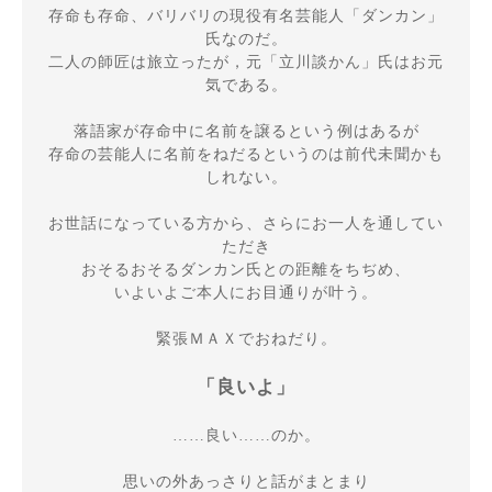
存命も存命、バリバリの現役有名芸能人「ダンカン」
氏なのだ。

二人の師匠は旅立ったが，元「立川談かん」氏はお元
気である。

落語家が存命中に名前を譲るという例はあるが

存命の芸能人に名前をねだるというのは前代未聞かも
しれない。

お世話になっている方から、さらにお一人を通してい
ただき

おそるおそるダンカン氏との距離をちぢめ、

いよいよご本人にお目通りが叶う。

緊張ＭＡＸでおねだり。

「良いよ」
……良い……のか。

思いの外あっさりと話がまとまり
