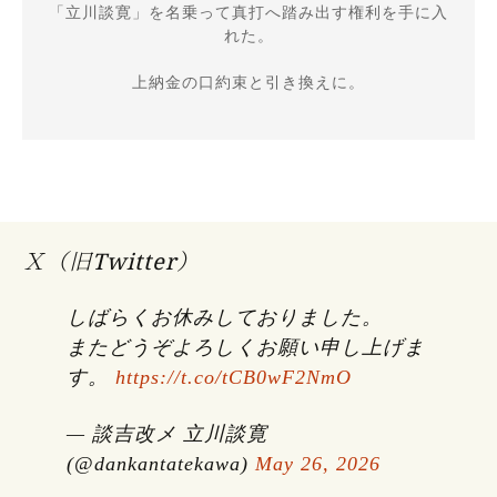
「立川談寛」を名乗って真打へ踏み出す権利を手に入
れた。

上納金の口約束と引き換えに。

Ｘ（旧Twitter）
しばらくお休みしておりました。
またどうぞよろしくお願い申し上げま
す。
https://t.co/tCB0wF2NmO
— 談吉改メ 立川談寛
(@dankantatekawa)
May 26, 2026