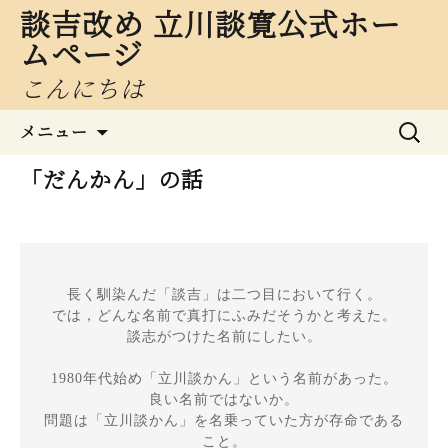
談吉改め 立川談寛公式ホー
ムページ
こんにちは
コ
検
メニュー
ン
索:
テ
「だんかん」の話
ン
ツ
へ
ス
キ
長く馴染んだ「談吉」は二つ目において行く。

ッ
では，どんな名前で真打にふみだそうかと考えた。

プ
談志がつけた名前にしたい。

1980年代始め「立川談かん」という名前があった。

良い名前ではないか。

問題は「立川談かん」を名乗っていた方が存命である
こと。
